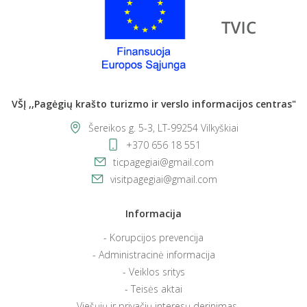
VŠĮ ,,Pagėgių krašto turizmo ir verslo informacijos centras"
Šereikos g. 5-3, LT-99254 Vilkyškiai
+370 656 18 551
ticpagegiai@gmail.com
visitpagegiai@gmail.com
Informacija
Korupcijos prevencija
Administracinė informacija
Veiklos sritys
Teisės aktai
Viešųjų ir privačių interesų derinimas