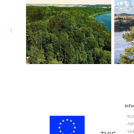
Info
Kor
Adm
Vei