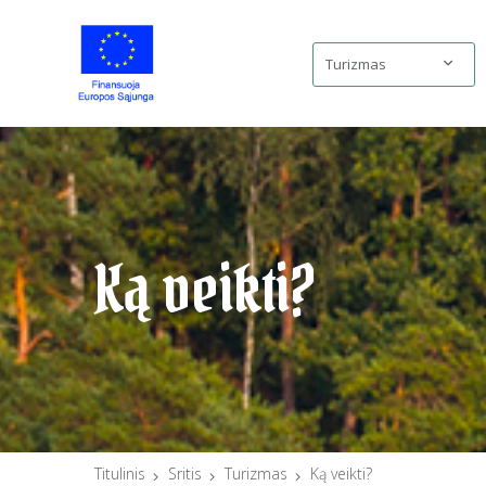
Turizmas
Ką veikti?
Titulinis
Sritis
Turizmas
Ką veikti?