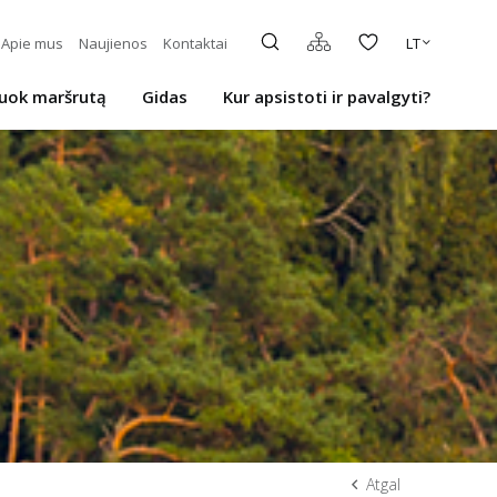
Apie mus
Naujienos
Kontaktai
LT
uok maršrutą
Gidas
Kur apsistoti ir pavalgyti?
Atgal