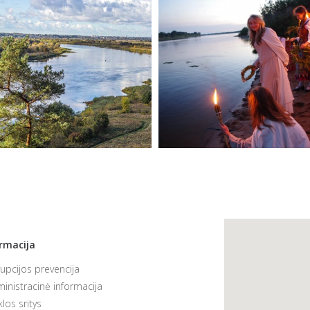
rmacija
upcijos prevencija
inistracinė informacija
klos sritys