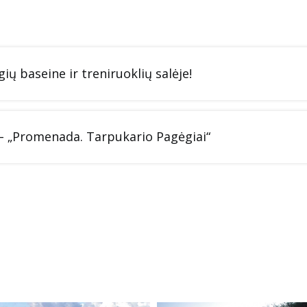
ų baseine ir treniruoklių salėje!
ą – „Promenada. Tarpukario Pagėgiai“