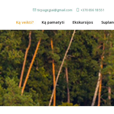
ticpagegiai@gmail.com
+370 656 18 551
Ką veikti?
Ką pamatyti
Ekskursijos
Suplan