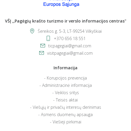
VŠĮ ,,Pagėgių krašto turizmo ir verslo informacijos centras"
Šereikos g. 5-3, LT-99254 Vilkyškiai
+370 656 18 551
ticpagegiai@gmail.com
visitpagegiai@gmail.com
Informacija
Korupcijos prevencija
Administracinė informacija
Veiklos sritys
Teisės aktai
Viešųjų ir privačių interesų derinimas
Asmens duomenų apsauga
Viešieji pirkimai